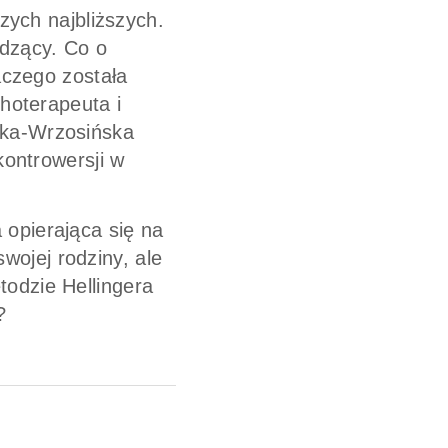
zych najbliższych.
edzący. Co o
aczego została
oterapeuta i
ska-Wrzosińska
kontrowersji w
 opierająca się na
swojej rodziny, ale
odzie Hellingera
?