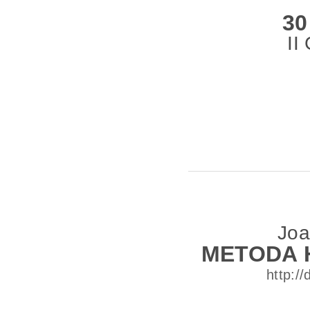
30
II
Joa
METODA 
http:/