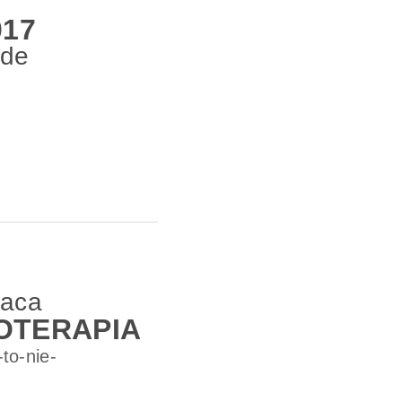
017
ade
laca
OTERAPIA
to-nie-