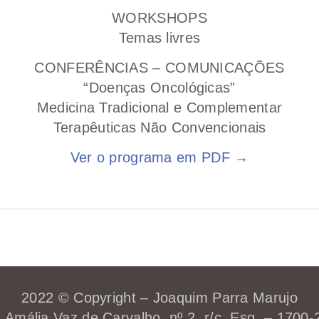
WORKSHOPS
Temas livres
CONFERÊNCIAS – COMUNICAÇÕES
“Doenças Oncológicas”
Medicina Tradicional e Complementar
Terapêuticas Não Convencionais
Ver o programa em PDF →
2022 © Copyright – Joaquim Parra Marujo
 Amália Vaz de Carvalho, nº 2, r/c. Esq. – 1700-