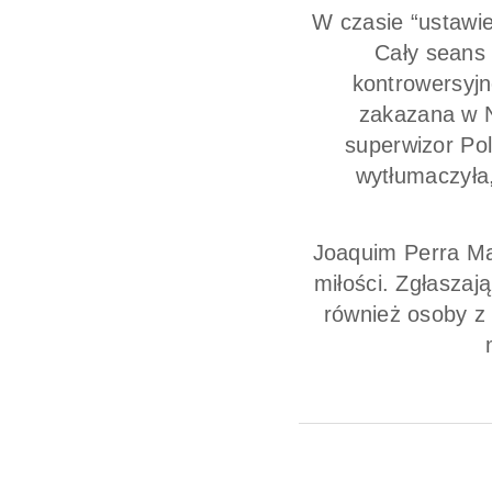
W czasie “ustawie
Cały seans 
kontrowersyjn
zakazana w 
superwizor Po
wytłumaczyła,
Joaquim Perra Mar
miłości. Zgłaszają
również osoby z