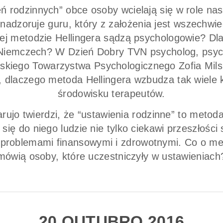
ń rodzinnych” obce osoby wcielają się w role nas
nadzoruje guru, który z założenia jest wszechwi
ej metodzie Hellingera sądzą psychologowie? Dl
Niemczech? W Dzień Dobry TVN psycholog, psych
lskiego Towarzystwa Psychologicznego Zofia Mil
 dlaczego metoda Hellingera wzbudza tak wiele 
środowisku terapeutów.
ujo twierdzi, że “ustawienia rodzinne” to metoda
 się do niego ludzie nie tylko ciekawi przeszłości 
 problemami finansowymi i zdrowotnymi. Co o met
mówią osoby, które uczestniczyły w ustawieniach
20 OUTUBRO 2016